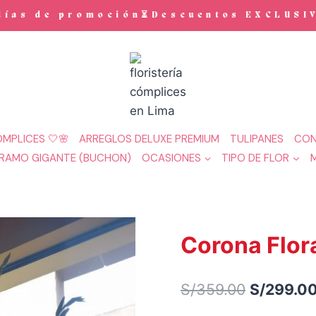
s de promoción⏳Descuentos EXCLUSIVOS 
MPLICES 🤍🌸
ARREGLOS DELUXE PREMIUM
TULIPANES
CON
RAMO GIGANTE (BUCHON)
OCASIONES
TIPO DE FLOR
Corona Flora
El
S/
359.00
S/
299.0
precio