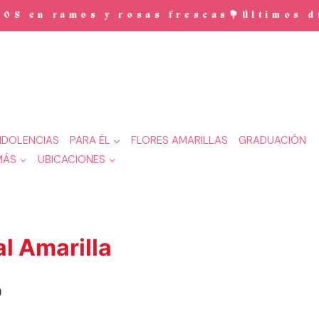
en ramos y rosas frescas💐Últimos días
DOLENCIAS
PARA ÉL
FLORES AMARILLAS
GRADUACIÓN
MÁS
UBICACIONES
l Amarilla
El
0
precio