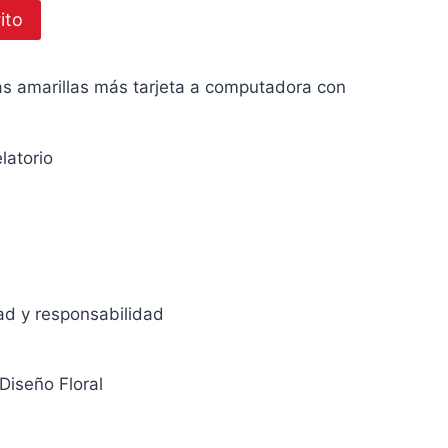
ito
actual
es:
as amarillas más tarjeta a computadora con
.
S/299.00.
latorio
ad y responsabilidad
Diseño Floral