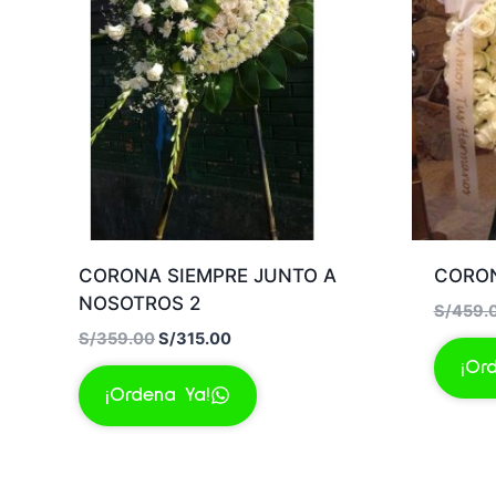
CORONA SIEMPRE JUNTO A
CORON
NOSOTROS 2
S/
459.
El
El
S/
359.00
S/
315.00
precio
precio
¡Or
original
actual
¡Ordena Ya!
era:
es:
S/359.00.
S/315.00.