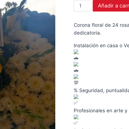
Corona
Añadir a carr
original
Floral
era:
Amarilla
Corona floral de 24 ros
cantidad
S/359.00
dedicatoria.
Instalación en casa o Ve
% Seguridad, puntualid
Profesionales en arte y 