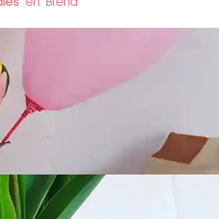
ales
en Brena