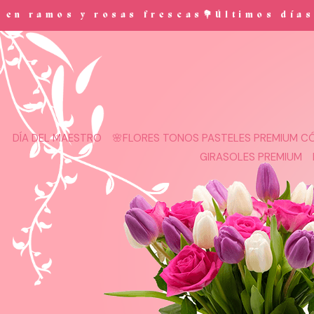
Saltar
 rosas frescas💐Últimos días de promoc
al
contenido
DÍA DEL MAESTRO
🌸FLORES TONOS PASTELES PREMIUM CÓ
GIRASOLES PREMIUM