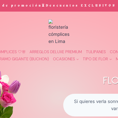
ión⏳Descuentos EXCLUSIVOS en ramos y 
MPLICES 🤍🌸
ARREGLOS DELUXE PREMIUM
TULIPANES
CON
RAMO GIGANTE (BUCHON)
OCASIONES
TIPO DE FLOR
FL
Si quieres verla son
var