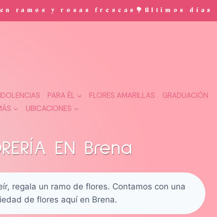
rosas frescas💐Últimos días de promoc
DOLENCIAS
PARA ÉL
FLORES AMARILLAS
GRADUACIÓN
MÁS
UBICACIONES
ORERÍA EN Brena
reír, regala un ramo de flores. Contamos con una
iedad de flores aquí en Brena.