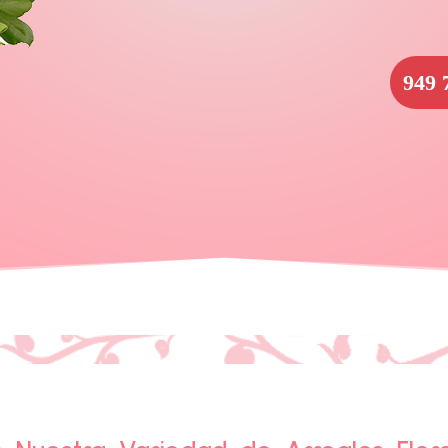
949 
girasoles y rosas