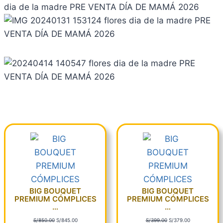
a
/
a
/
:
6
:
1
S
9
S
8
/
.
/
5
8
0
1
.
9
0
9
0
.
.
9
0
0
.
.
0
0
.
0
.
BIG BOUQUET
BIG BOUQUET
PREMIUM CÓMPLICES
PREMIUM CÓMPLICES
…
…
E
E
E
E
S/
850.00
S/
845.00
S/
399.00
S/
379.00