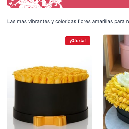
9
0
9
0
.
.
0
Las más vibrantes y coloridas flores amarillas para 
0
.
¡Oferta!