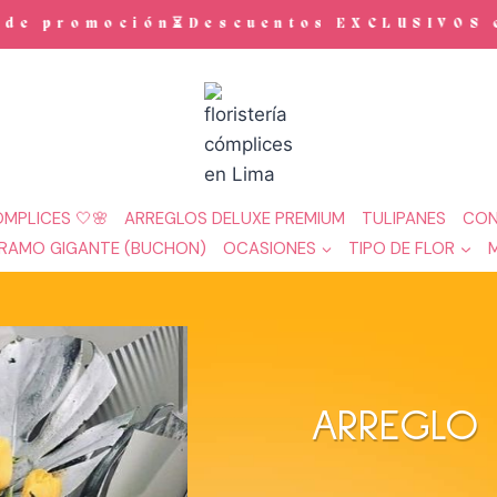
oción⏳Descuentos EXCLUSIVOS en ramos 
MPLICES 🤍🌸
ARREGLOS DELUXE PREMIUM
TULIPANES
CON
RAMO GIGANTE (BUCHON)
OCASIONES
TIPO DE FLOR
ARREGLO