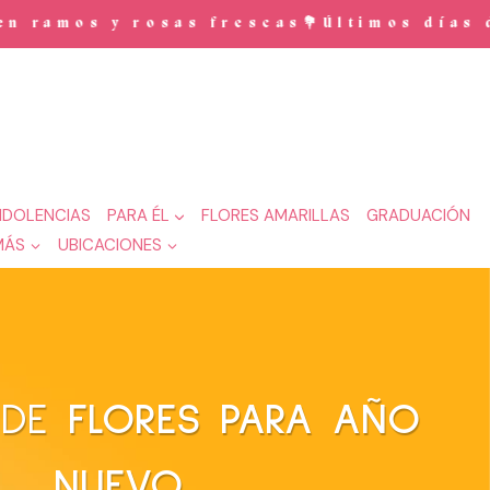
y rosas frescas💐Últimos días de prom
DOLENCIAS
PARA ÉL
FLORES AMARILLAS
GRADUACIÓN
MÁS
UBICACIONES
 DE
FLORES PARA
AÑO
NUEVO