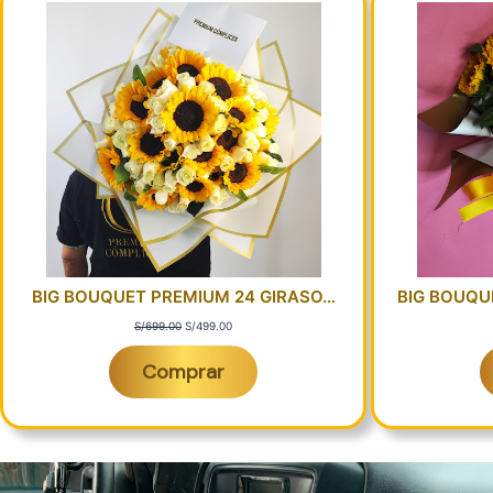
BIG BOUQUET PREMIUM 24 GIRASO…
BIG BOUQU
E
E
S/
699.00
S/
499.00
l
l
p
p
Comprar
r
r
e
e
c
c
i
i
o
o
o
a
r
c