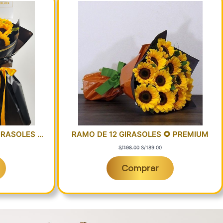
IRASOLES …
RAMO DE 12 GIRASOLES 🌻 PREMIUM
E
E
S/
198.00
S/
189.00
l
l
p
p
Comprar
r
r
e
e
c
c
i
i
o
o
o
a
r
c