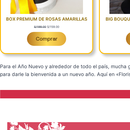
BOX PREMIUM DE ROSAS AMARILLAS
BIG BOUQU
E
E
S/
199.00
S/
159.00
l
l
p
p
Comprar
r
r
e
e
c
c
i
i
o
o
o
a
Para el Año Nuevo y alrededor de todo el país, mucha ge
r
c
i
t
para darle la bienvenida a un nuevo año. Aquí en «Flori
g
u
i
a
n
l
a
e
l
s
e
:
r
S
a
/
:
1
S
5
/
9
1
.