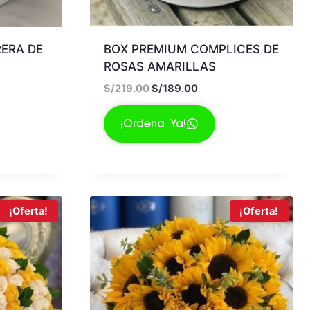
ERA DE
BOX PREMIUM COMPLICES DE
ROSAS AMARILLAS
E
E
S/
219.00
S/
189.00
l
l
p
p
¡Ordena Ya!
r
r
e
e
c
c
i
i
o
o
¡Oferta!
¡Oferta!
o
a
r
c
i
t
g
u
i
a
n
l