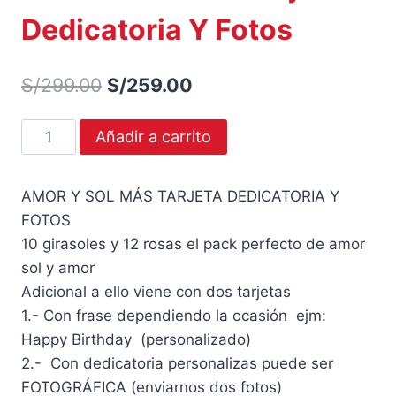
Dedicatoria Y Fotos
El
El
S/
299.00
S/
259.00
precio
precio
Amor
Añadir a carrito
original
actual
Y
era:
es:
Sol
AMOR Y SOL MÁS TARJETA DEDICATORIA Y
Más
S/299.00.
S/259.00.
FOTOS
Tarjeta
10 girasoles y 12 rosas el pack perfecto de amor
Dedicatoria
sol y amor
Y
Adicional a ello viene con dos tarjetas
Fotos
1.- Con frase dependiendo la ocasión ejm:
cantidad
Happy Birthday (personalizado)
2.- Con dedicatoria personalizas puede ser
FOTOGRÁFICA (enviarnos dos fotos)