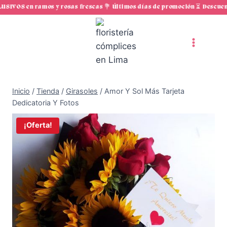
Saltar
SIVOS en ramos y rosas frescas 💐 Últimos días de promoción ⏳ Descuent
al
contenido
Inicio
/
Tienda
/
Girasoles
/
Amor Y Sol Más Tarjeta
Dedicatoria Y Fotos
¡Oferta!