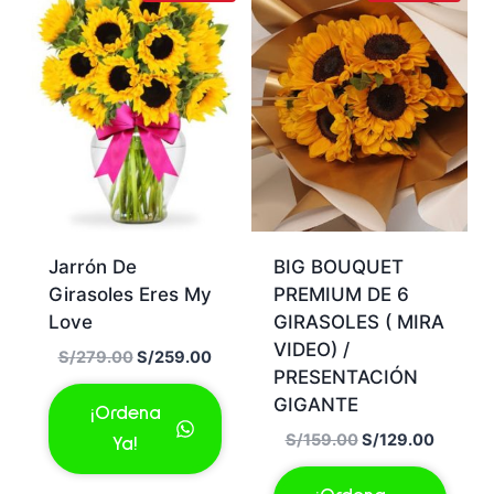
Jarrón De
BIG BOUQUET
Girasoles Eres My
PREMIUM DE 6
Love
GIRASOLES ( MIRA
VIDEO) /
El
El
S/
279.00
S/
259.00
PRESENTACIÓN
precio
precio
GIGANTE
original
actual
¡Ordena
era:
es:
El
El
S/
159.00
S/
129.00
Ya!
S/279.00.
S/259.00.
precio
precio
original
actual