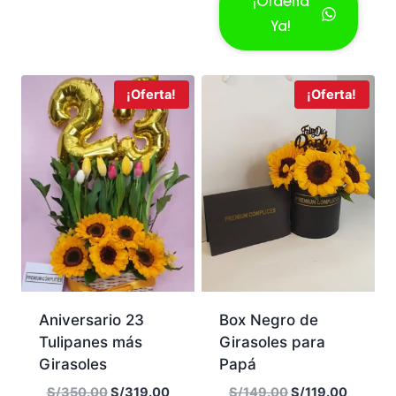
¡Ordena
era:
es:
Ya!
S/159.00.
S/129.0
¡Oferta!
¡Oferta!
Aniversario 23
Box Negro de
Tulipanes más
Girasoles para
Girasoles
Papá
El
El
El
El
S/
350.00
S/
319.00
S/
149.00
S/
119.00