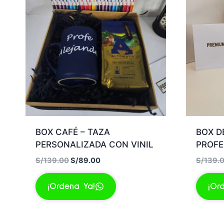
BOX CAFÉ – TAZA
BOX D
PERSONALIZADA CON VINIL
PROFE
El
El
S/
139.00
S/
89.00
S/
139.
precio
precio
original
actual
¡Ordena Ya!
¡Or
era:
es:
S/139.00.
S/89.00.