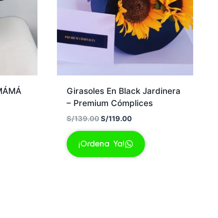
MÁMÁ
Girasoles En Black Jardinera
– Premium Cómplices
El
El
S/
139.00
S/
119.00
precio
precio
original
actual
¡Ordena Ya!
00.
era:
es:
S/139.00.
S/119.00.