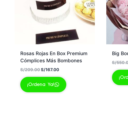
Rosas Rojas En Box Premium
Big Bo
Cómplices Más Bombones
S/
550.
El
El
S/
209.00
S/
167.00
precio
precio
¡Or
original
actual
¡Ordena Ya!
era:
es:
S/209.00.
S/167.00.