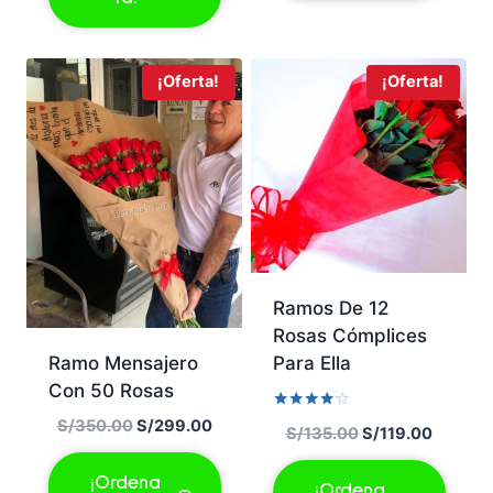
S/299.00.
S/279.00.
¡Oferta!
¡Oferta!
Ramos De 12
Rosas Cómplices
Ramo Mensajero
Para Ella
Con 50 Rosas
Valorado
El
El
S/
350.00
S/
299.00
El
El
S/
135.00
S/
119.00
con
precio
precio
4.00
precio
precio
de 5
original
actual
¡Ordena
original
actual
¡Ordena