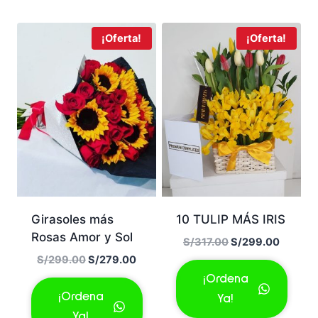
¡Oferta!
¡Oferta!
Girasoles más
10 TULIP MÁS IRIS
Rosas Amor y Sol
El
El
S/
317.00
S/
299.00
precio
precio
El
El
S/
299.00
S/
279.00
original
actual
precio
precio
¡Ordena
era:
es:
original
actual
¡Ordena
Ya!
S/317.00.
S/299.
era:
es:
Ya!