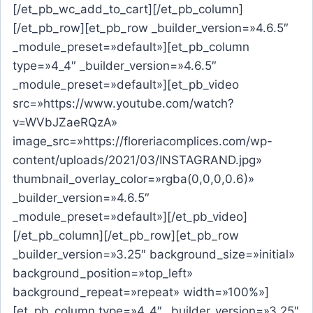
[/et_pb_wc_add_to_cart][/et_pb_column]
[/et_pb_row][et_pb_row _builder_version=»4.6.5″
_module_preset=»default»][et_pb_column
type=»4_4″ _builder_version=»4.6.5″
_module_preset=»default»][et_pb_video
src=»https://www.youtube.com/watch?
v=WVbJZaeRQzA»
image_src=»https://floreriacomplices.com/wp-
content/uploads/2021/03/INSTAGRAND.jpg»
thumbnail_overlay_color=»rgba(0,0,0,0.6)»
_builder_version=»4.6.5″
_module_preset=»default»][/et_pb_video]
[/et_pb_column][/et_pb_row][et_pb_row
_builder_version=»3.25″ background_size=»initial»
background_position=»top_left»
background_repeat=»repeat» width=»100%»]
[et_pb_column type=»4_4″ _builder_version=»3.25″