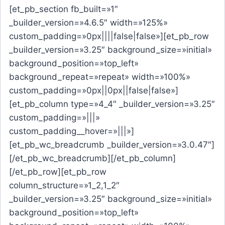
[et_pb_section fb_built=»1″
_builder_version=»4.6.5″ width=»125%»
custom_padding=»0px||||false|false»][et_pb_row
_builder_version=»3.25″ background_size=»initial»
background_position=»top_left»
background_repeat=»repeat» width=»100%»
custom_padding=»0px||0px||false|false»]
[et_pb_column type=»4_4″ _builder_version=»3.25″
custom_padding=»|||»
custom_padding__hover=»|||»]
[et_pb_wc_breadcrumb _builder_version=»3.0.47″]
[/et_pb_wc_breadcrumb][/et_pb_column]
[/et_pb_row][et_pb_row
column_structure=»1_2,1_2″
_builder_version=»3.25″ background_size=»initial»
background_position=»top_left»