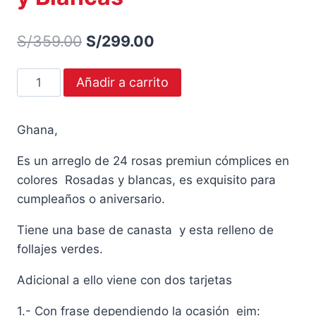
El
El
S/
359.00
S/
299.00
precio
precio
Ghana,
Añadir a carrito
original
actual
Arreglo
era:
es:
De
Ghana,
24
S/359.00.
S/299.00.
Rosas
Es un arreglo de 24 rosas premiun cómplices en
Premium
colores Rosadas y blancas, es exquisito para
Rosadas
cumpleaños o aniversario.
y
Blancas
Tiene una base de canasta y esta relleno de
cantidad
follajes verdes.
Adicional a ello viene con dos tarjetas
1.- Con frase dependiendo la ocasión ejm: