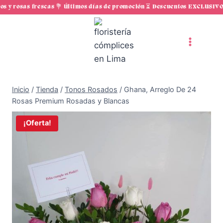
Saltar
y rosas frescas 💐 Últimos días de promoción ⏳ Descuentos EXCLUSIVOS e
al
contenido
Inicio
/
Tienda
/
Tonos Rosados
/
Ghana, Arreglo De 24
Rosas Premium Rosadas y Blancas
¡Oferta!