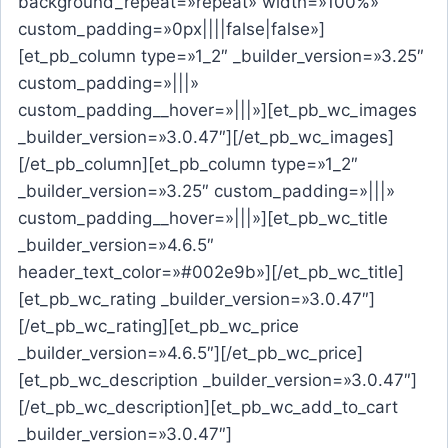
background_repeat=»repeat» width=»100%»
custom_padding=»0px||||false|false»]
[et_pb_column type=»1_2″ _builder_version=»3.25″
custom_padding=»|||»
custom_padding__hover=»|||»][et_pb_wc_images
_builder_version=»3.0.47″][/et_pb_wc_images]
[/et_pb_column][et_pb_column type=»1_2″
_builder_version=»3.25″ custom_padding=»|||»
custom_padding__hover=»|||»][et_pb_wc_title
_builder_version=»4.6.5″
header_text_color=»#002e9b»][/et_pb_wc_title]
[et_pb_wc_rating _builder_version=»3.0.47″]
[/et_pb_wc_rating][et_pb_wc_price
_builder_version=»4.6.5″][/et_pb_wc_price]
[et_pb_wc_description _builder_version=»3.0.47″]
[/et_pb_wc_description][et_pb_wc_add_to_cart
_builder_version=»3.0.47″]