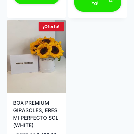
era:
es:
Ya!
S/159.00.
S/139.
¡Oferta!
BOX PREMIUM
GIRASOLES, ERES
MI PERFECTO SOL
(WHITE)