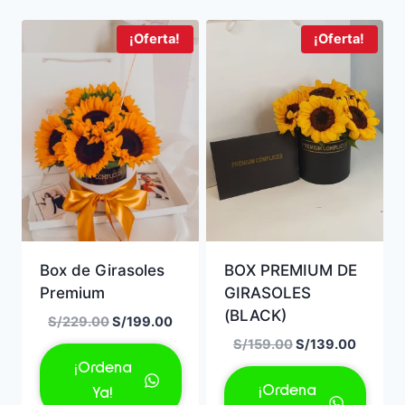
¡Oferta!
¡Oferta!
Box de Girasoles
BOX PREMIUM DE
Premium
GIRASOLES
(BLACK)
El
El
S/
229.00
S/
199.00
precio
precio
El
El
S/
159.00
S/
139.00
original
actual
precio
precio
¡Ordena
era:
es:
original
actual
¡Ordena
Ya!
S/229.00.
S/199.00.