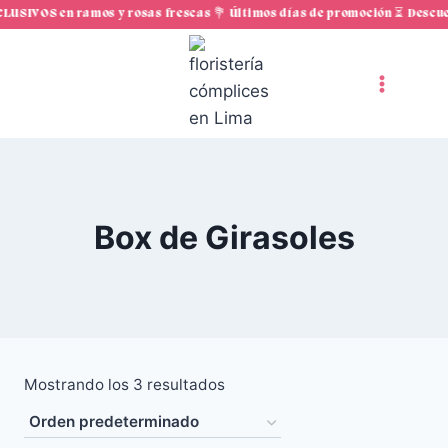
Saltar
USIVOS en ramos y rosas frescas 💐 Últimos días de promoción ⏳ Descue
al
contenido
Box de Girasoles
Mostrando los 3 resultados