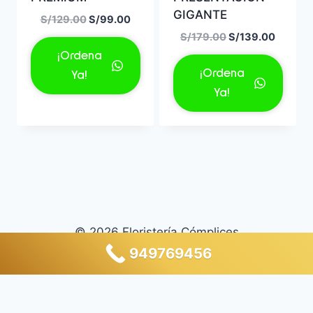
GIGANTE
El
El
S/
129.00
S/
99.00
precio
precio
El
El
S/
179.00
S/
139.00
original
actual
precio
precio
¡Ordena
era:
es:
original
actual
¡Ordena
Ya!
S/129.00.
S/99.00.
era:
es:
Ya!
S/179.00.
S/139.
© 2026 Floristería Cómplices
949769456