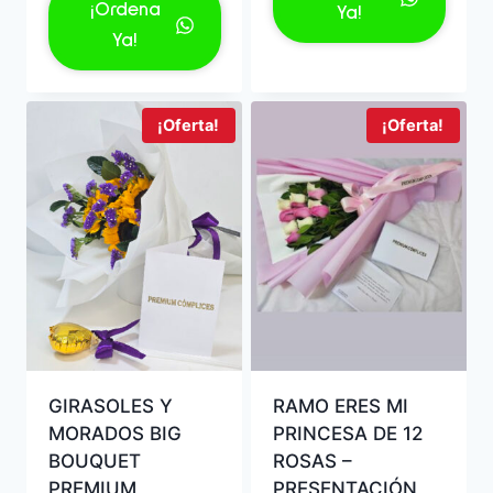
era:
es:
original
actual
¡Ordena
Ya!
S/119.00.
S/99.00
era:
es:
Ya!
S/169.00.
S/139.00.
¡Oferta!
¡Oferta!
GIRASOLES Y
RAMO ERES MI
MORADOS BIG
PRINCESA DE 12
BOUQUET
ROSAS –
PREMIUM
PRESENTACIÓN