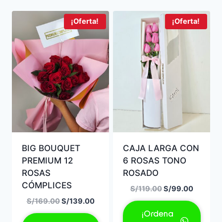
¡Oferta!
¡Oferta!
BIG BOUQUET
CAJA LARGA CON
PREMIUM 12
6 ROSAS TONO
ROSAS
ROSADO
CÓMPLICES
El
El
S/
119.00
S/
99.00
precio
precio
El
El
S/
169.00
S/
139.00
original
actual
precio
precio
¡Ordena