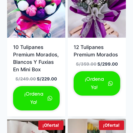
10 Tulipanes
12 Tulipanes
Premium Morados,
Premium Morados
Blancos Y Fuxias
El
El
S/
359.00
S/
299.00
En Mini Box
precio
precio
original
actual
El
El
S/
249.00
S/
229.00
¡Ordena
era:
es:
precio
precio
Ya!
S/359.00.
S/299.
original
actual
¡Ordena
era:
es:
Ya!
S/249.00.
S/229.00.
¡Oferta!
¡Oferta!