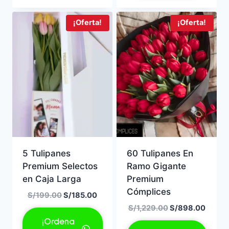
¡Oferta!
¡Oferta!
5 Tulipanes
60 Tulipanes En
Premium Selectos
Ramo Gigante
en Caja Larga
Premium
Cómplices
El
El
S/
199.00
S/
185.00
precio
precio
El
El
S/
1,229.00
S/
898.00
original
actual
precio
precio
¡Ordena