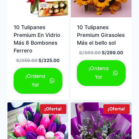
10 Tulipanes
10 Tulipanes
Premium En Vidrio
Premium Girasoles
Más 8 Bombones
Más el bello sol
Ferrero
El
El
S/
369.00
S/
299.00
precio
precio
El
El
S/
359.00
S/
325.00
original
actual
precio
precio
¡Ordena
era:
es:
original
actual
¡Ordena
Ya!
S/369.00.
S/299.
era:
es:
Ya!
S/359.00.
S/325.00.
¡Oferta!
¡Oferta!