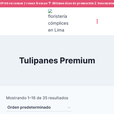
Saltar
S en ramos y rosas frescas 💐 Últimos días de promoción ⏳ Descuentos E
al
contenido
Tulipanes Premium
Mostrando 1–16 de 35 resultados