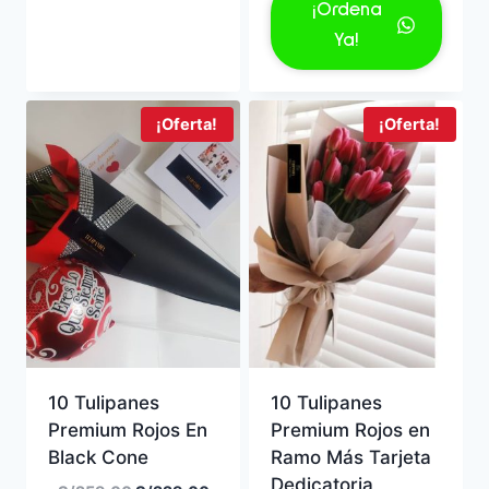
original
actual
¡Ordena
era:
es:
Ya!
S/259.00.
S/229.
¡Oferta!
¡Oferta!
10 Tulipanes
10 Tulipanes
Premium Rojos En
Premium Rojos en
Black Cone
Ramo Más Tarjeta
Dedicatoria