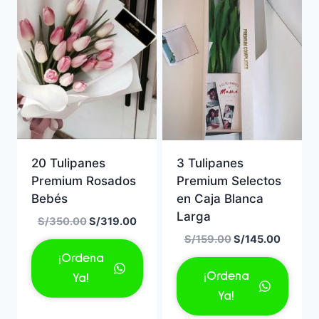
20 Tulipanes
3 Tulipanes
Premium Rosados
Premium Selectos
Bebés
en Caja Blanca
Larga
El
El
S/
350.00
S/
319.00
precio
precio
El
El
S/
159.00
S/
145.00
original
actual
precio
precio
¡Ordena
era:
es:
original
actual
¡Ordena
Ya!
S/350.00.
S/319.00.
era:
es:
Ya!
S/159.00.
S/145.0