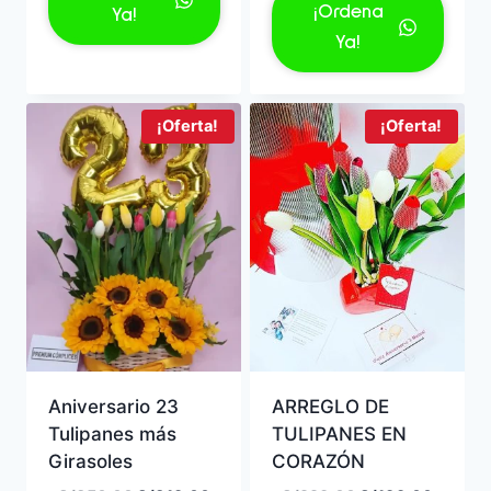
era:
es:
original
actual
¡Ordena
Ya!
S/199.00.
S/185.00.
era:
es:
Ya!
S/1,229.00.
S/898
¡Oferta!
¡Oferta!
Aniversario 23
ARREGLO DE
Tulipanes más
TULIPANES EN
Girasoles
CORAZÓN