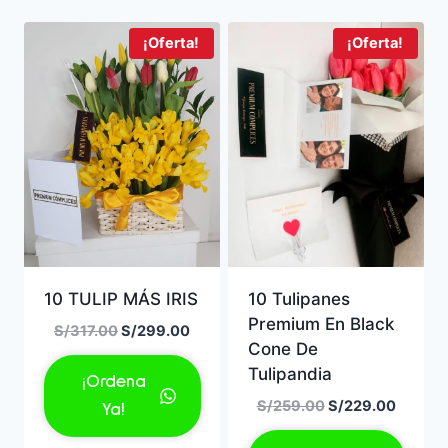
¡Oferta!
¡Oferta!
10 TULIP MÁS IRIS
10 Tulipanes
Premium En Black
El
El
S/
317.00
S/
299.00
Cone De
precio
precio
Tulipandia
original
actual
¡Ordena
era:
es:
El
El
S/
259.00
S/
229.00
Ya!
S/317.00.
S/299.00.
precio
precio