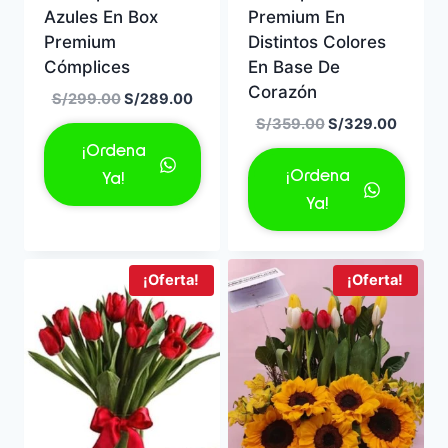
Azules En Box
Premium En
Premium
Distintos Colores
Cómplices
En Base De
Corazón
El
El
S/
299.00
S/
289.00
precio
precio
El
El
S/
359.00
S/
329.00
original
actual
precio
precio
¡Ordena
era:
es:
original
actual
¡Ordena
Ya!
S/299.00.
S/289.00.
era:
es:
Ya!
S/359.00.
S/329.
¡Oferta!
¡Oferta!