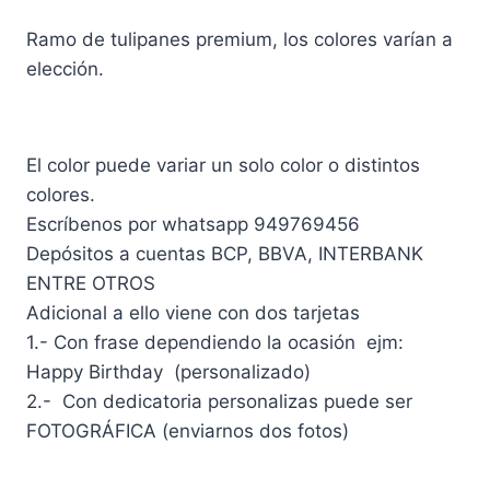
era:
es:
20
Ramo de tulipanes premium, los colores varían a
Tulipanes
S/479.00.
S/439.00.
elección.
Premium
Bi
Color
cantidad
El color puede variar un solo color o distintos
colores.
Escríbenos por whatsapp 949769456
Depósitos a cuentas BCP, BBVA, INTERBANK
ENTRE OTROS
Adicional a ello viene con dos tarjetas
1.- Con frase dependiendo la ocasión ejm:
Happy Birthday (personalizado)
2.- Con dedicatoria personalizas puede ser
FOTOGRÁFICA (enviarnos dos fotos)