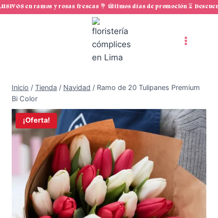
Saltar
SIVOS en ramos y rosas frescas 💐 Últimos días de promoción ⏳ Descuent
al
contenido
Inicio
/
Tienda
/
Navidad
/
Ramo de 20 Tulipanes Premium
Bi Color
¡Oferta!