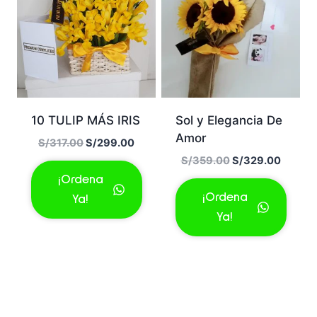
10 TULIP MÁS IRIS
Sol y Elegancia De
Amor
El
El
S/
317.00
S/
299.00
precio
precio
El
El
S/
359.00
S/
329.00
original
actual
precio
precio
¡Ordena
era:
es:
original
actual
¡Ordena
Ya!
S/317.00.
S/299.00.
era:
es:
Ya!
S/359.00.
S/329.