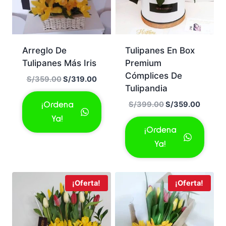
Arreglo De
Tulipanes En Box
Tulipanes Más Iris
Premium
Cómplices De
El
El
S/
359.00
S/
319.00
Tulipandia
precio
precio
original
actual
El
El
S/
399.00
S/
359.00
¡Ordena
era:
es:
precio
precio
Ya!
S/359.00.
S/319.00.
original
actual
¡Ordena
era:
es:
Ya!
S/399.00.
S/359.
¡Oferta!
¡Oferta!