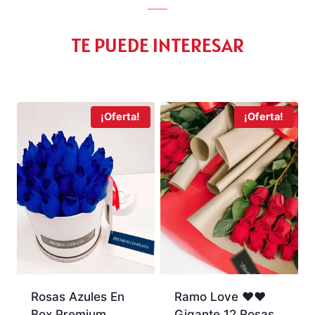
TE PUEDE INTERESAR
¡Oferta!
¡Oferta!
Rosas Azules En
Ramo Love ♥♥
Box Premium
Gigante 12 Rosas