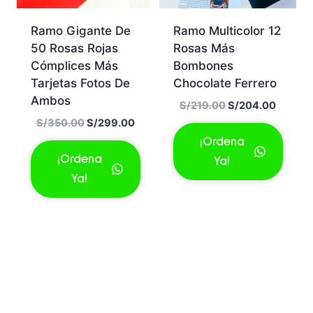
Ramo Gigante De
Ramo Multicolor 12
50 Rosas Rojas
Rosas Más
Cómplices Más
Bombones
Tarjetas Fotos De
Chocolate Ferrero
Ambos
El
El
S/
219.00
S/
204.00
precio
precio
El
El
S/
350.00
S/
299.00
original
actual
precio
precio
¡Ordena
era:
es:
original
actual
¡Ordena
Ya!
S/219.00.
S/204.
era:
es:
Ya!
S/350.00.
S/299.00.