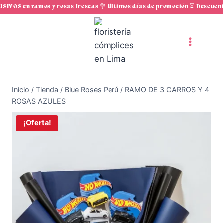
Saltar
VOS en ramos y rosas frescas 💐 Últimos días de promoción ⏳ Descuento
al
contenido
Inicio
/
Tienda
/
Blue Roses Perú
/
RAMO DE 3 CARROS Y 4
ROSAS AZULES
¡Oferta!