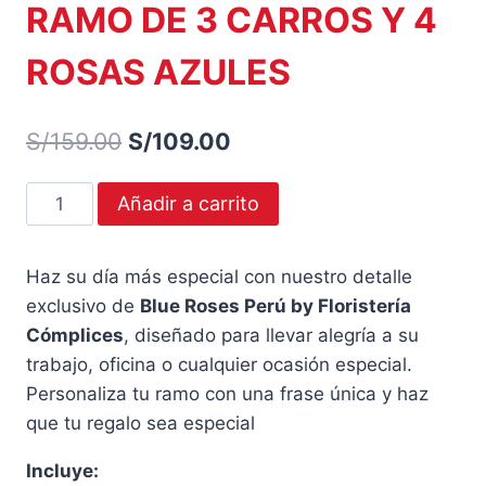
RAMO DE 3 CARROS Y 4
ROSAS AZULES
El
El
S/
159.00
S/
109.00
precio
precio
RAMO
Añadir a carrito
original
actual
DE
era:
es:
3
Haz su día más especial con nuestro detalle
CARROS
S/159.00.
S/109.00.
exclusivo de
Blue Roses Perú by Floristería
Y
Cómplices
, diseñado para llevar alegría a su
4
trabajo, oficina o cualquier ocasión especial.
ROSAS
Personaliza tu ramo con una frase única y haz
AZULES
que tu regalo sea especial
cantidad
Incluye: