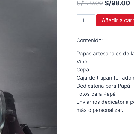
El
E
S/
129.00
S/
98.00
precio
p
Vino
Añadir a carr
original
a
Tarbenero
era:
e
más
Contenido:
papas
S/129.00.
S
Inca
Papas artesanales de l
chips
Vino
y
Copa
copa
Caja de trupan forrado 
cantidad
Dedicatoria para Papá
Fotos para Papá
Enviarnos dedicatoria 
más o personalizar.