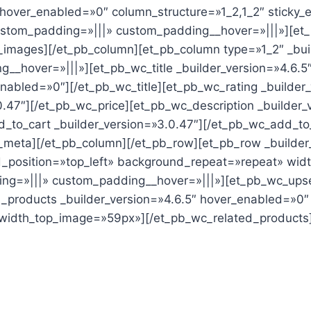
 hover_enabled=»0″ column_structure=»1_2,1_2″ sticky
custom_padding=»|||» custom_padding__hover=»|||»][e
_images][/et_pb_column][et_pb_column type=»1_2″ _bui
__hover=»|||»][et_pb_wc_title _builder_version=»4.6.
nabled=»0″][/et_pb_wc_title][et_pb_wc_rating _builder_
0.47″][/et_pb_wc_price][et_pb_wc_description _builder_
d_to_cart _builder_version=»3.0.47″][/et_pb_wc_add_t
_meta][/et_pb_column][/et_pb_row][et_pb_row _builder
d_position=»top_left» background_repeat=»repeat» wi
ng=»|||» custom_padding__hover=»|||»][et_pb_wc_upsel
d_products _builder_version=»4.6.5″ hover_enabled=»0″
width_top_image=»59px»][/et_pb_wc_related_products]