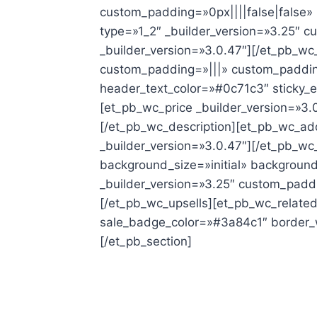
custom_padding=»0px||||false|false»
type=»1_2″ _builder_version=»3.25″ 
_builder_version=»3.0.47″][/et_pb_wc
custom_padding=»|||» custom_padding
header_text_color=»#0c71c3″ sticky_e
[et_pb_wc_price _builder_version=»3.
[/et_pb_wc_description][et_pb_wc_ad
_builder_version=»3.0.47″][/et_pb_wc
background_size=»initial» backgroun
_builder_version=»3.25″ custom_paddi
[/et_pb_wc_upsells][et_pb_wc_relate
sale_badge_color=»#3a84c1″ border_
[/et_pb_section]