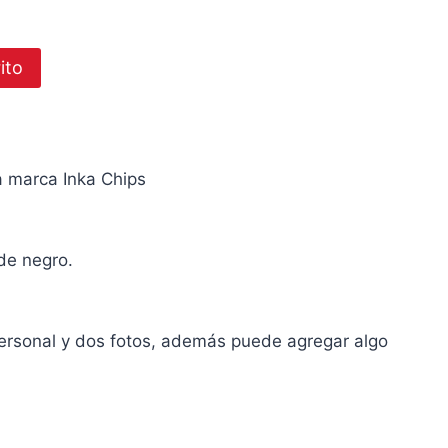
l
recio
ito
ctual
s:
/98.00.
a marca Inka Chips
de negro.
personal y dos fotos, además puede agregar algo