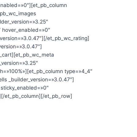
_enabled=»0″][et_pb_column
t_pb_wc_images
lder_version=»3.25″
5″ hover_enabled=»0″
version=»3.0.47″][/et_pb_wc_rating]
version=»3.0.47″]
o_cart][et_pb_wc_meta
_version=»3.25″
dth=»100%»][et_pb_column type=»4_4″
ls _builder_version=»3.0.47″]
 sticky_enabled=»0″
[/et_pb_column][/et_pb_row]