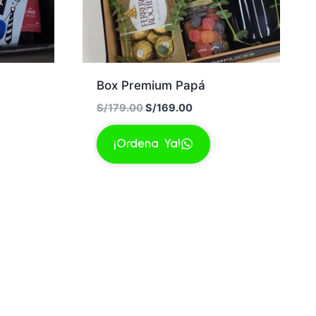
Box Premium Papá
El
El
S/
179.00
S/
169.00
precio
precio
original
actual
¡Ordena Ya!
era:
es:
00.
S/179.00.
S/169.00.