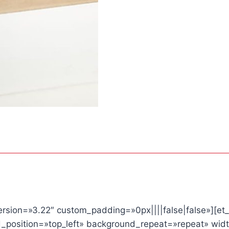
version=»3.22″ custom_padding=»0px||||false|false»][et
d_position=»top_left» background_repeat=»repeat» wid