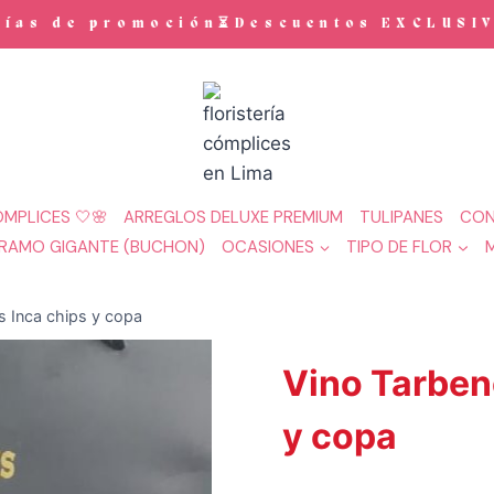
s de promoción⏳Descuentos EXCLUSIVOS e
MPLICES 🤍🌸
ARREGLOS DELUXE PREMIUM
TULIPANES
CON
RAMO GIGANTE (BUCHON)
OCASIONES
TIPO DE FLOR
 Inca chips y copa
Vino Tarben
y copa