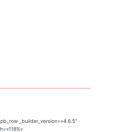
_pb_row _builder_version=»4.6.5″
th=»118%»