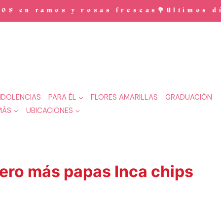
n ramos y rosas frescas💐Últimos días
DOLENCIAS
PARA ÉL
FLORES AMARILLAS
GRADUACIÓN
MÁS
UBICACIONES
ero más papas Inca chips