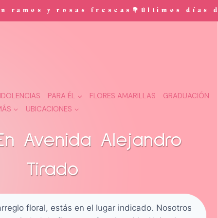
osas frescas💐Últimos días de promoci
DOLENCIAS
PARA ÉL
FLORES AMARILLAS
GRADUACIÓN
MÁS
UBICACIONES
 En Avenida Alejandro
Tirado
rreglo floral, estás en el lugar indicado. Nosotros