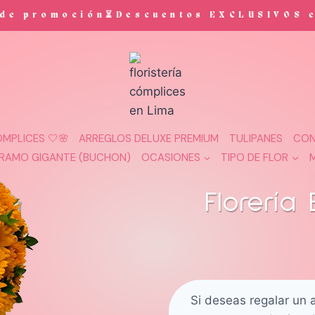
ión⏳Descuentos EXCLUSIVOS en ramos y r
MPLICES 🤍🌸
ARREGLOS DELUXE PREMIUM
TULIPANES
CON
RAMO GIGANTE (BUCHON)
OCASIONES
TIPO DE FLOR
Florería
Si deseas regalar un a