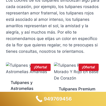
Los colores de los tulipanes simbolizan algo para
:
1
g
u
S
5
cada ocasión, por ejemplo, los tulipanes rosados
i
a
/
9
representan amor fraternal, los tulipanes rojos
n
l
1
.
a
e
está asociado al amor intenso, los tulipanes
6
0
l
s
amarillos representan el sol, la amistad y la
9
0
e
:
alegría, y así muchos más. Por ello te
.
.
r
S
recomendamos que elijas un color en específico
0
a
/
0
de la flor que quieres regalar, no te preocupes si
:
1
.
tienes consultas, nosotros te orientamos.
S
3
/
9
1
.
¡Oferta!
¡Oferta!
4
0
9
0
.
.
Tulipanes y
0
Astromelias
Tulipanes Premium
0
Amarillas
Morado Y Rojo En
.
949769456
Base De Corazón
E
E
S/
349.00
S/
319.00