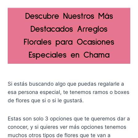
r
c
o
a
i
t
r
c
Descubre N
uestros Más
g
u
i
t
i
a
g
u
Destacados Arreglos
n
l
i
a
a
e
n
l
Florales para Ocasiones
l
s
a
e
e
:
l
s
Especiales en Chama
r
S
e
:
a
/
r
S
:
1
a
/
S
5
:
1
Si estás buscando algo que puedas regalarle a
/
9
S
6
esa persona especial, te tenemos ramos o boxes
1
.
/
9
de flores que si o si le gustará.
6
0
2
.
9
0
5
0
.
.
9
0
Estas son solo 3 opciones que te queremos dar a
0
.
.
conocer, y si quieres ver más opciones tenemos
0
0
muchos otros tipos de flores que te van a
.
0