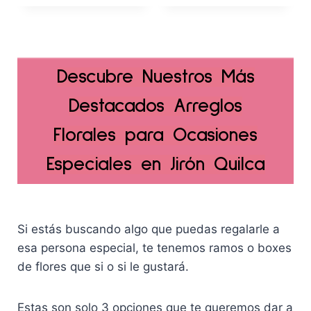
.
o
o
i
i
o
a
o
o
r
c
o
a
i
t
r
c
Descubre N
uestros Más
g
u
i
t
i
a
g
u
Destacados Arreglos
n
l
i
a
a
e
n
l
Florales para Ocasiones
l
s
a
e
e
:
l
s
Especiales en Jirón Quilca
r
S
e
:
a
/
r
S
:
1
a
/
S
5
:
1
Si estás buscando algo que puedas regalarle a
/
9
S
6
esa persona especial, te tenemos ramos o boxes
1
.
/
9
de flores que si o si le gustará.
6
0
2
.
9
0
5
0
.
.
9
0
Estas son solo 3 opciones que te queremos dar a