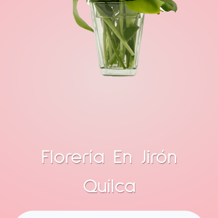
Florería En Jirón
Quilca