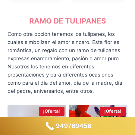
0
0
i
i
i
i
.
.
o
o
o
o
o
a
o
a
RAMO DE TULIPANES
r
c
r
c
i
t
i
t
Como otra opción tenemos los tulipanes, los
g
u
g
u
cuales simbolizan el amor sincero. Esta flor es
i
a
i
a
romántica, un regalo con un ramo de tulipanes
n
l
n
l
a
e
a
e
expresas enamoramiento, pasión o amor puro.
l
s
l
s
Nosotros los tenemos en diferentes
e
:
e
:
presentaciones y para diferentes ocasiones
r
S
r
S
como para el día del amor, día de la madre, día
a
/
a
/
del padre, aniversarios, entre otros.
:
1
:
1
S
3
S
5
/
9
/
9
¡Oferta!
¡Oferta!
1
.
1
.
4
0
6
0
949769456
9
0
9
0
.
.
.
.