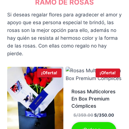
RAMO DE ROSAS
Si deseas regalar flores para agradecer el amor y
apoyo que esa persona especial te brindó, las
rosas son la mejor opción para ello, además no
hay quién se resista al hermoso color y la forma
de las rosas. Con ellas como regalo no hay
pierde.
¡Oferta!
¡Oferta!
Rosas Multicolores
En Box Premium
Cómplices
E
E
S/
359.00
S/
350.00
l
l
p
p