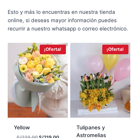
Esto y más lo encuentras en nuestra tienda
online, si deseas mayor información puedes
recurrir a nuestro whatsapp o correo electrónico.
¡Oferta!
¡Oferta!
Yellow
Tulipanes y
Astromelias
E
E
S/
239.00
S/
219.00