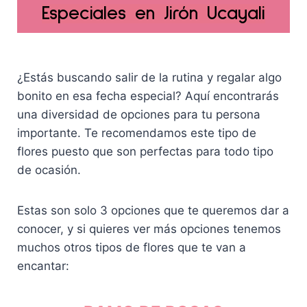
e
:
l
s
Especiales en Jirón Ucayali
r
S
e
:
a
/
r
S
:
1
a
/
S
5
:
1
¿Estás buscando salir de la rutina y regalar algo
/
9
S
6
bonito en esa fecha especial? Aquí encontrarás
1
.
/
9
una diversidad de opciones para tu persona
6
0
2
.
9
0
importante. Te recomendamos este tipo de
5
0
.
.
9
0
flores puesto que son perfectas para todo tipo
0
.
.
de ocasión.
0
0
.
0
Estas son solo 3 opciones que te queremos dar a
.
conocer, y si quieres ver más opciones tenemos
muchos otros tipos de flores que te van a
encantar: