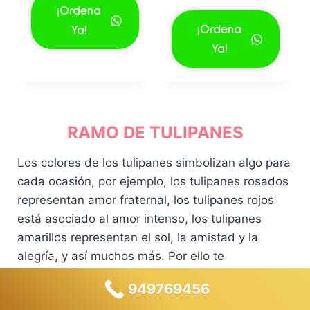
3
.
p
p
l
l
a
e
¡Ordena
5
0
r
r
p
p
l
s
¡Ordena
Ya!
9
0
e
e
r
r
e
:
Ya!
.
.
c
c
e
e
r
S
0
i
i
c
c
a
/
0
o
o
i
i
:
1
.
o
a
o
o
S
3
r
c
o
a
/
9
RAMO DE TULIPANES
i
t
r
c
1
.
g
u
i
t
4
0
Los colores de los tulipanes simbolizan algo para
i
a
g
u
9
0
cada ocasión, por ejemplo, los tulipanes rosados
n
l
i
a
.
.
a
e
representan amor fraternal, los tulipanes rojos
n
l
0
l
s
a
e
0
está asociado al amor intenso, los tulipanes
e
:
l
s
.
amarillos representan el sol, la amistad y la
r
S
e
:
alegría, y así muchos más. Por ello te
a
/
r
S
recomendamos que decidas por un color en
:
1
a
/
949769456
específico de la flor que quieres regalar, no te
S
3
:
1
/
9