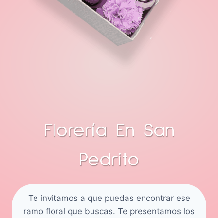
Florería En San
Pedrito
Te invitamos a que puedas encontrar ese
ramo floral que buscas. Te presentamos los