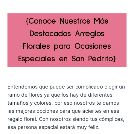
o
o
r
c
o
a
i
t
r
c
{Conoce N
uestros Más
g
u
i
t
i
a
g
u
Destacados Arreglos
n
l
i
a
a
e
n
l
Florales para Ocasiones
l
s
a
e
e
:
l
s
Especiales en San Pedrito}
r
S
e
:
a
/
r
S
:
1
a
/
S
5
:
1
Entendemos que puede ser complicado elegir un
/
9
S
6
ramo de flores ya que los hay de diferentes
1
.
/
9
tamaños y colores, por eso nosotros te damos
6
0
2
.
9
0
las mejores opciones para que aciertes en ese
5
0
.
.
9
0
regalo floral. Con nosotros siendo tus cómplices,
0
.
.
esa persona especial estará muy feliz.
0
0