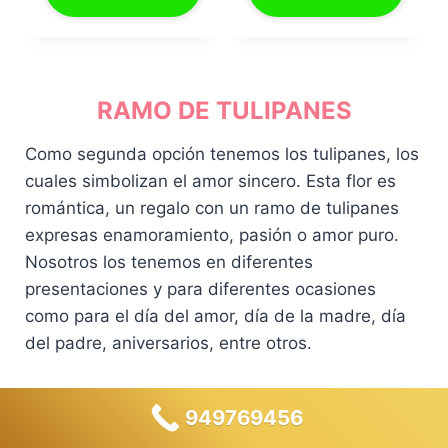
e
e
e
e
0
0
c
c
c
c
0
0
i
i
i
i
.
.
o
o
o
o
o
a
o
a
RAMO DE TULIPANES
r
c
r
c
i
t
i
t
Como segunda opción tenemos los tulipanes, los
g
u
g
u
cuales simbolizan el amor sincero. Esta flor es
i
a
i
a
romántica, un regalo con un ramo de tulipanes
n
l
n
l
a
e
a
e
expresas enamoramiento, pasión o amor puro.
l
s
l
s
Nosotros los tenemos en diferentes
e
:
e
:
presentaciones y para diferentes ocasiones
r
S
r
S
como para el día del amor, día de la madre, día
a
/
a
/
del padre, aniversarios, entre otros.
:
1
:
1
S
3
S
5
/
9
/
9
¡Oferta!
¡Oferta!
949769456
1
.
1
.
4
0
6
0