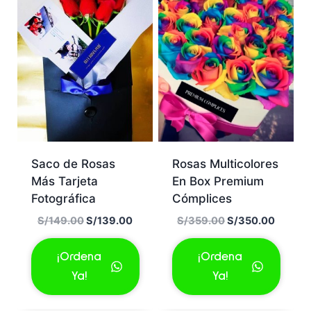
Saco de Rosas
Rosas Multicolores
Más Tarjeta
En Box Premium
Fotográfica
Cómplices
E
E
E
E
S/
149.00
S/
139.00
S/
359.00
S/
350.00
l
l
l
l
p
p
p
p
¡Ordena
¡Ordena
r
r
r
r
Ya!
Ya!
e
e
e
e
c
c
c
c